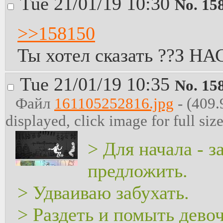
Tue 21/01/19 10:30
No.
15
>>158150
Ты хотел сказать ??З НА
Tue 21/01/19 10:35
No.
15
Файл
161105252816.jpg
- (409.
displayed, click image for full size
> Для начала - з
предложить.
> Удваиваю забухать.
> Раздеть и помыть девоч