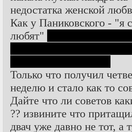
недостатка женской люб
Как у Паниковского - "я 
любят"
23 года, анонимн
дают тридцатник, самая
две недели, без секса
Только что получил четв
неделю и стало как то со
Дайте что ли советов ка
?? извините что притащи
двач уже давно не тот, а