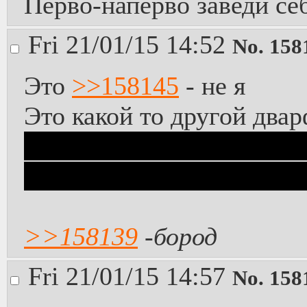
Перво-наперво заведи се
Fri 21/01/15 14:52
No.
158
Это
>>158145
- не я
Это какой то другой два
я впрочем примерно этого
тоже начнёт рисовать. Д
>>158139
-бород
Fri 21/01/15 14:57
No.
158