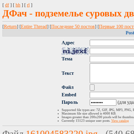
[
df
] [
hh
] [
rl
]
ДФач - подземелье суровых д
[
Return
] [
Entire Thread
] [
Последние 50 постов
] [
Первые 100 пост
Pos
Адрес
Тема
Текст
Файл
Embed
Пaроль
(для уда
Supported file types are: 7Z, GIF, JPG, MP3, PNG,
Maximum file size allowed is 4000 KB.
Images greater than 200x200 pixels will be thumbna
Currently 15123 unique user posts.
View catalog
Файл
161004583220.jpg
- (540.6