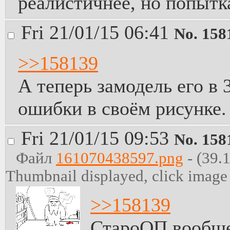
реалистичнее, но попытк
Fri 21/01/15 06:41
No.
158
>>158139
А теперь замодель его в 
ошибки в своём рисунке.
Fri 21/01/15 09:53
No.
158
Файл
161070438597.png
- (39.
Thumbnail displayed, click image f
>>158139
СтароОП вообще