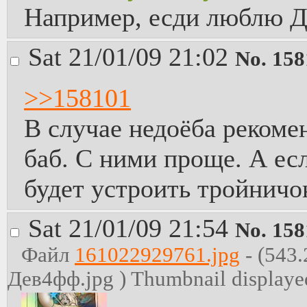
Например, есди люблю Д
Sat 21/01/09 21:02
No.
158
>>158101
В случае недоёба реком
баб. С ними проще. А ес
будет устроить тройничо
Sat 21/01/09 21:54
No.
158
Файл
161022929761.jpg
- (543
Дев4фф.jpg )
Thumbnail displayed,