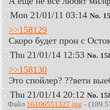
А ещё не все любят мил
Mon 21/01/11 03:14
No.
1
>>158129
Скоро будет прон с Осток
Thu 21/01/14 12:53
No.
15
>>158130
Это спойлер? ??вети вые
Thu 21/01/14 20:12
No.
15
Файл
16106551327.jpg
- (189.5