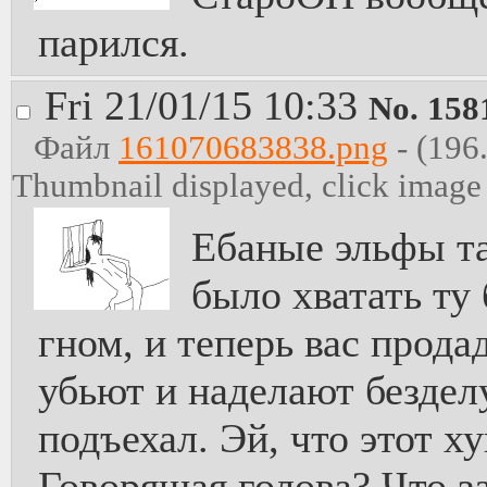
парился.
Fri 21/01/15 10:33
No.
158
Файл
161070683838.png
- (196
Thumbnail displayed, click image f
Ебаные эльфы та
было хватать ту
гном, и теперь вас прод
убьют и наделают бездел
подъехал. Эй, что этот х
Говорящая голова? Что з