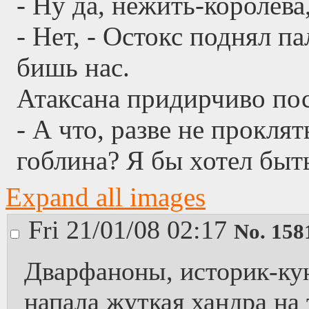
- Ну да, нежить-королева,
- Нет, - Остокс поднял п
бишь нас.
Атаксана придирчиво пос
- А что, разве не проклят
гоблина? Я бы хотел быть
Expand all images
Fri 21/01/08 02:17
No.
158
Дварфаноны, историк-кун
напала жуткая хандра на 